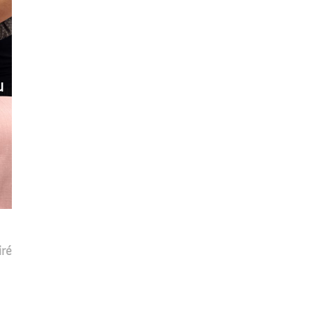
u
iré