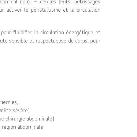
ominal doux — cercles lents, pétrissages
 activer le péristaltisme et la circulation
our fluidifier la circulation énergétique et
oute sensible et respectueuse du corps, pour
)
 hernies)
colite sévère)
ne chirurgie abdominale)
la région abdominale