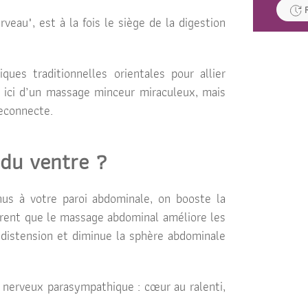
au", est à la fois le siège de la digestion
iques traditionnelles orientales pour allier
s ici d’un massage minceur miraculeux, mais
reconnecte.
 du ventre ?
s à votre par­oi abdomi­nale, on booste la
trent que le massage abdominal améliore les
a distension et diminue la sphère abdominale
 nerveux parasympathique : cœur au ralenti,