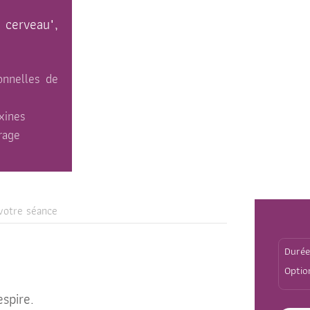
 cerveau",
onnelles de
oxines
crage
votre séance
spire.