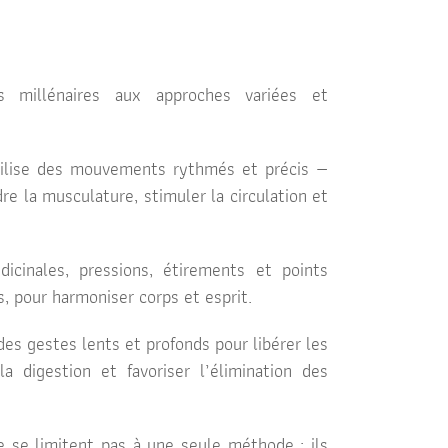
s millénaires aux approches variées et
utilise des mouvements rythmés et précis —
re la musculature, stimuler la circulation et
icinales, pressions, étirements et points
, pour harmoniser corps et esprit.
des gestes lents et profonds pour libérer les
a digestion et favoriser l’élimination des
e se limitent pas à une seule méthode : ils