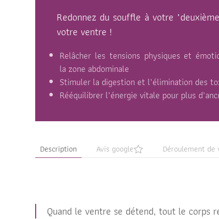
Redonnez du souffle à votre "deuxième
votre ventre !
Relâcher les tensions physiques et émoti
la zone abdominale
Stimuler la digestion et l’élimination des t
Rééquilibrer l’énergie vitale pour plus d’an
Description
Avis google
Déroulement de 
Quand le ventre se détend, tout le corps re