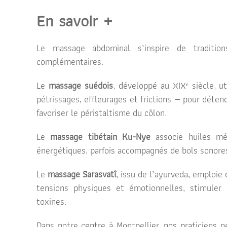
En savoir +
Le massage abdominal s’inspire de tradition
complémentaires.
Le
massage suédois
, développé au XIXᵉ siècle, 
pétrissages, effleurages et frictions — pour détend
favoriser le péristaltisme du côlon.
Le
massage tibétain Ku-Nye
associe huiles méd
énergétiques, parfois accompagnés de bols sonores
Le
massage Sarasvatî
, issu de l’ayurveda, emploie 
tensions physiques et émotionnelles, stimuler l
toxines.
Dans notre centre à Montpellier, nos praticiens n